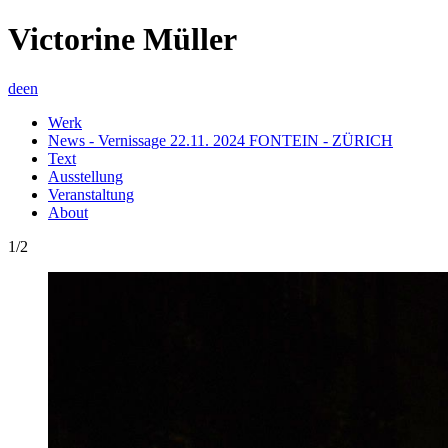
Victorine Müller
de
en
Werk
News - Vernissage 22.11. 2024 FONTEIN - ZÜRICH
Text
Ausstellung
Veranstaltung
About
1/2