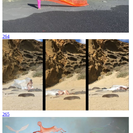
264
265