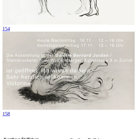
154
158