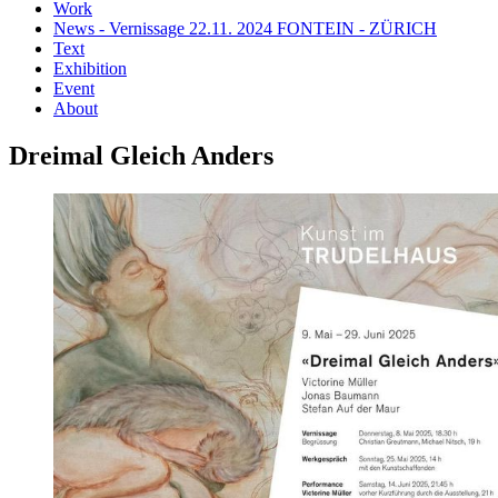
Work
News - Vernissage 22.11. 2024 FONTEIN - ZÜRICH
Text
Exhibition
Event
About
Dreimal Gleich Anders