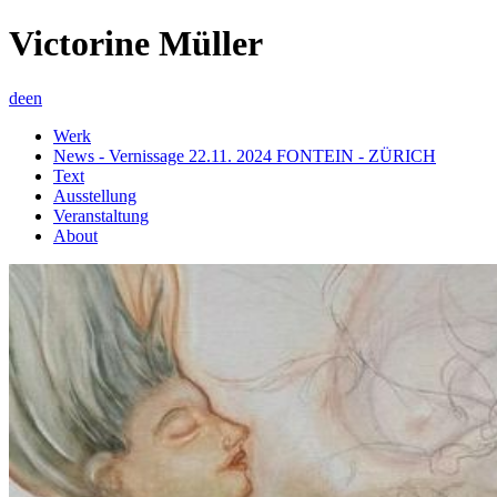
Victorine Müller
de
en
Werk
News - Vernissage 22.11. 2024 FONTEIN - ZÜRICH
Text
Ausstellung
Veranstaltung
About